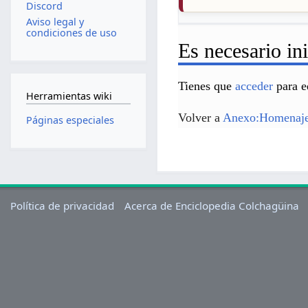
Discord
Aviso legal y
condiciones de uso
Es necesario ini
Tienes que
acceder
para e
Herramientas wiki
Volver a
Anexo:Homenaje 
Páginas especiales
Política de privacidad
Acerca de Enciclopedia Colchagüina