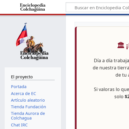
🏛️
Día a día trabaj
de nuestra tierr
de tu 
El proyecto
Portada
Si valoras lo q
Acerca de EC
solo
$
Artículo aleatorio
Tienda Fundación
Tienda Aurora de
Colchagua
Chat IRC