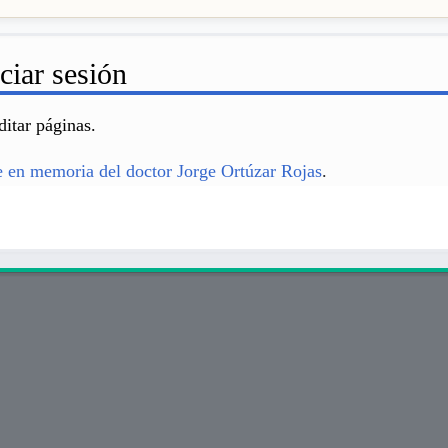
ciar sesión
ditar páginas.
en memoria del doctor Jorge Ortúzar Rojas
.