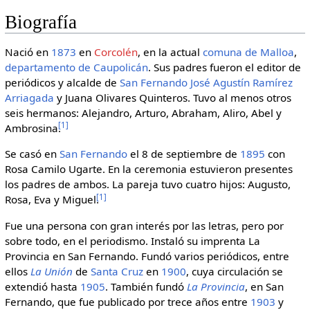
Biografía
Nació en
1873
en
Corcolén
, en la actual
comuna de Malloa
,
departamento de Caupolicán
. Sus padres fueron el editor de
periódicos y alcalde de
San Fernando
José Agustín Ramírez
Arriagada
y Juana Olivares Quinteros. Tuvo al menos otros
seis hermanos: Alejandro, Arturo, Abraham, Aliro, Abel y
[
1
]
Ambrosina.
Se casó en
San Fernando
el 8 de septiembre de
1895
con
Rosa Camilo Ugarte. En la ceremonia estuvieron presentes
los padres de ambos. La pareja tuvo cuatro hijos: Augusto,
[
1
]
Rosa, Eva y Miguel.
Fue una persona con gran interés por las letras, pero por
sobre todo, en el periodismo. Instaló su imprenta La
Provincia en San Fernando. Fundó varios periódicos, entre
ellos
La Unión
de
Santa Cruz
en
1900
, cuya circulación se
extendió hasta
1905
. También fundó
La Provincia
, en San
Fernando, que fue publicado por trece años entre
1903
y