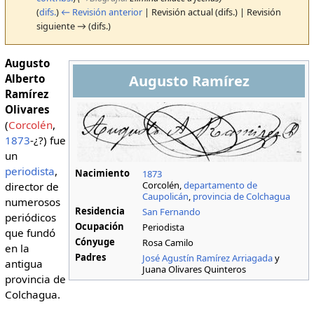
(
difs.
)
← Revisión anterior
| Revisión actual (difs.) | Revisión
siguiente → (difs.)
Augusto
Augusto Ramírez
Alberto
Ramírez
Olivares
(
Corcolén
,
1873
-¿?) fue
un
periodista
,
Nacimiento
1873
Corcolén,
departamento de
director de
Caupolicán
,
provincia de Colchagua
numerosos
Residencia
San Fernando
periódicos
Ocupación
Periodista
que fundó
Cónyuge
Rosa Camilo
en la
Padres
José Agustín Ramírez Arriagada
y
antigua
Juana Olivares Quinteros
provincia de
Colchagua.