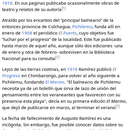
1916
. En sus paginas publicaba ocasionalmente obras de
[
1
]
teatro y relatos de su autoría.
Atraído por los encantos del “principal balneario” de la
entonces provincia de Colchagua,
Pichilemu
, funda allí en
enero de
1908
el periódico
El Puerto
, cuyo objetivo fue
“luchar por el progreso” de la localidad. Este fue publicado
hasta marzo de aquel año, aunque sólo dos ediciones -una
de enero y otra de febrero- sobreviven en la Biblioteca
[
1
]
Nacional para su consulta.
Lejos de las tierras costinas, en
1916
Ramírez publicó
El
Progreso
en Chimbarongo, para volver al año siguiente a
Pichilemu, fundando
El Marino
. "El balneario de Pichilemu
necesita ya de un boletín que sirva de lazo de unión del
pensamiento entre los veraneantes que favorecen con su
presencia esta playa", decía en su primera edición
El Marino
,
[
1
]
que dejó de publicarse en marzo, al terminar el verano.
La fecha de fallecimiento de Augusto Ramírez es una
incógnita. Sin embargo, fue posible conocer datos sobre su