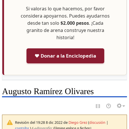
Si valoras lo que hacemos, por favor
considera apoyarnos. Puedes ayudarnos
desde tan solo
$2.000 pesos
. ¡Cada
granito de arena construye nuestra
historia!
❤️ Donar a la Enciclopedia
Augusto Ramírez Olivares
Revisión del 19:28 8 dic 2022 de
Diego Grez
(
discusión
|
contribs.
)
(
→
Biografía
:
Elimina enlace a fechas)