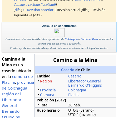
Camino a La Mina (localidad)
)
(
difs.
)
← Revisión anterior
| Revisión actual (difs.) | Revisión
siguiente → (difs.)
Artículo en construcción
Este artículo sobre una localidad de las provincias de
Colchagua
o
Cardenal Caro
se encuentra
actualmente en desarrollo o expansión.
Puedes ayudar a la enciclopedia aportando información, referencias o fotografías locales.
Camino a la
Camino a la Mina
Mina
es un
Caserío
de Chile
caserío ubicado
Entidad
Caserío
en la
comuna de
•
Región
Libertador General
Placilla
,
provincia
Bernardo O'Higgins
de Colchagua
,
•
Provincia
Colchagua
región del
•
Comuna
Placilla
Libertador
Población (2017)
• Total
38 hab.
General
Huso horario
UTC-3 (verano)
Bernardo
UTC-4 (invierno)
O'Higgins
.