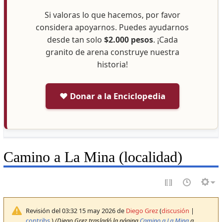
Si valoras lo que hacemos, por favor
considera apoyarnos. Puedes ayudarnos
desde tan solo
$2.000 pesos
. ¡Cada
granito de arena construye nuestra
historia!
❤️ Donar a la Enciclopedia
Camino a La Mina (localidad)
Revisión del 03:32 15 may 2026 de
Diego Grez
(
discusión
|
contribs.
)
(Diego Grez trasladó la página
Camino a La Mina
a