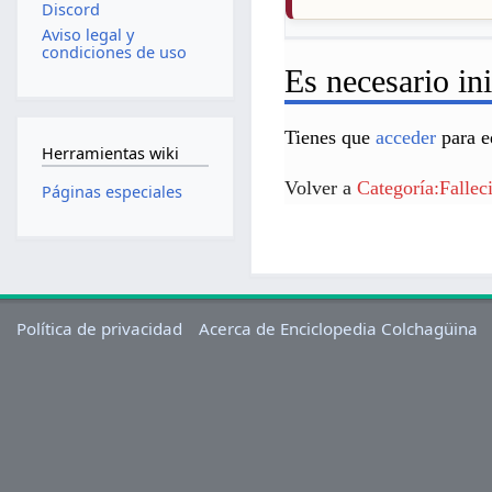
Discord
Aviso legal y
condiciones de uso
Es necesario ini
Tienes que
acceder
para e
Herramientas wiki
Volver a
Categoría:Fallec
Páginas especiales
Política de privacidad
Acerca de Enciclopedia Colchagüina