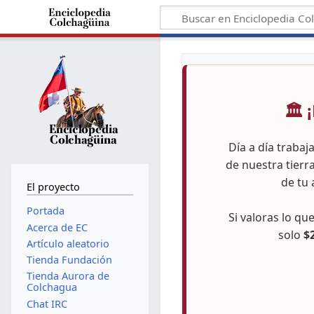
🏛️
Día a día trabaj
de nuestra tierr
de tu 
El proyecto
Portada
Si valoras lo q
Acerca de EC
solo
$
Artículo aleatorio
Tienda Fundación
Tienda Aurora de
Colchagua
Chat IRC