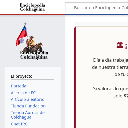
🏛️
Día a día trabaj
de nuestra tierr
de tu 
El proyecto
Portada
Si valoras lo q
Acerca de EC
solo
$
Artículo aleatorio
Tienda Fundación
Tienda Aurora de
Colchagua
Chat IRC