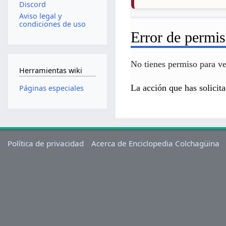
Discord
Aviso legal y
condiciones de uso
Error de permi
No tienes permiso para ver
Herramientas wiki
La acción que has solicita
Páginas especiales
Política de privacidad
Acerca de Enciclopedia Colchagüina