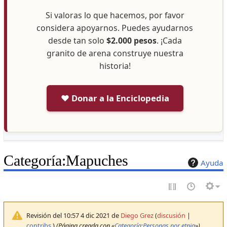
Si valoras lo que hacemos, por favor
considera apoyarnos. Puedes ayudarnos
desde tan solo
$2.000 pesos
. ¡Cada
granito de arena construye nuestra
historia!
❤️ Donar a la Enciclopedia
Categoría
:
Mapuches
Ayuda
Revisión del 10:57 4 dic 2021 de
Diego Grez
(
discusión
|
contribs.
)
(Página creada con «
Categoría:Personas por etnia
»)