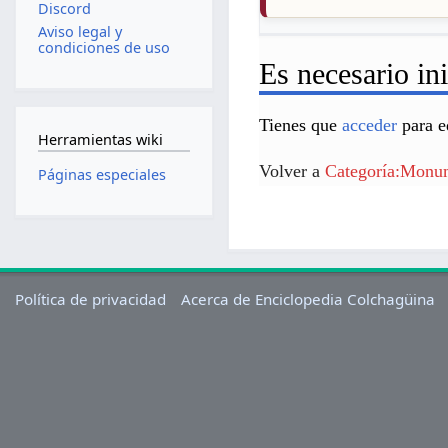
Discord
Aviso legal y
condiciones de uso
Es necesario ini
Tienes que
acceder
para e
Herramientas wiki
Volver a
Categoría:Monum
Páginas especiales
Política de privacidad
Acerca de Enciclopedia Colchagüina