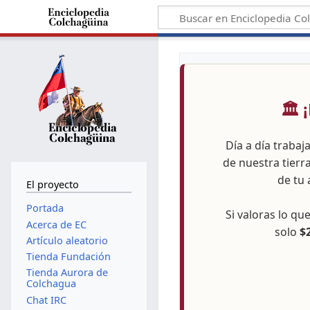
🏛️
Día a día trabaj
de nuestra tierr
de tu 
El proyecto
Portada
Si valoras lo q
Acerca de EC
solo
$
Artículo aleatorio
Tienda Fundación
Tienda Aurora de
Colchagua
Chat IRC