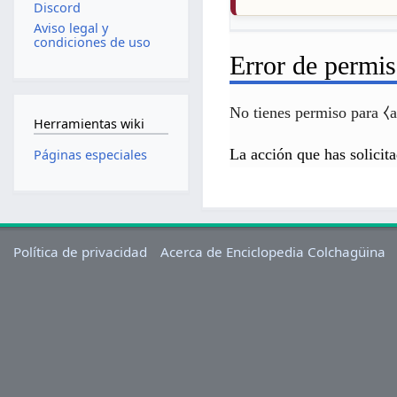
Discord
Aviso legal y
condiciones de uso
Error de permi
No tienes permiso para ⧼a
Herramientas wiki
La acción que has solicita
Páginas especiales
Política de privacidad
Acerca de Enciclopedia Colchagüina