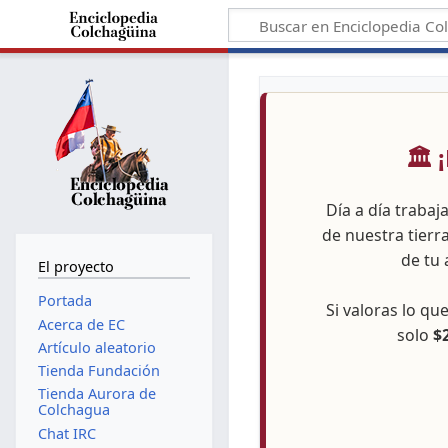
🏛️
Día a día trabaj
de nuestra tierr
de tu 
El proyecto
Portada
Si valoras lo q
Acerca de EC
solo
$
Artículo aleatorio
Tienda Fundación
Tienda Aurora de
Colchagua
Chat IRC