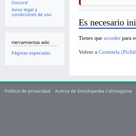
Discord
Aviso legal y
condiciones de uso
Es necesario ini
Tienes que
acceder
para e
Herramientas wiki
Volver a
Centinela (Pichi
Páginas especiales
Política de privacidad
Acerca de Enciclopedia Colchagüina