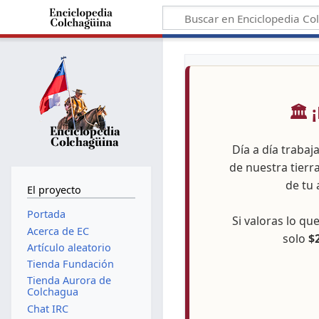
🏛️
Día a día trabaj
de nuestra tierr
de tu 
El proyecto
Portada
Si valoras lo q
Acerca de EC
solo
$
Artículo aleatorio
Tienda Fundación
Tienda Aurora de
Colchagua
Chat IRC