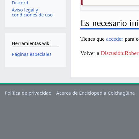
Discord
Aviso legal y
condiciones de uso
Es necesario ini
Tienes que
acceder
para e
Herramientas wiki
Volver a
Discusión:Rober
Páginas especiales
Política de privacidad
Acerca de Enciclopedia Colchagüina