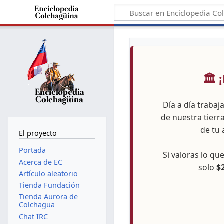
🏛️
Día a día trabaj
de nuestra tierr
de tu 
El proyecto
Portada
Si valoras lo q
Acerca de EC
solo
$
Artículo aleatorio
Tienda Fundación
Tienda Aurora de
Colchagua
Chat IRC