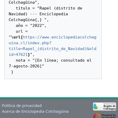
Colchagüina",

   título = "Rapel (distrito de 
Navidad) --- Enciclopedia 
Colchagüina{,} ",

   año = "2022",

   url = 
"
\url{
https://www.enciclopediacolchag
uina.cl/index.php?
title=Rapel_(distrito_de_Navidad)&old
id=47621
}
",

   nota = "[En línea; consultado el 
7-agosto-2026]"

Política de privacidad
Acerca de Enciclopedia Colchagüina