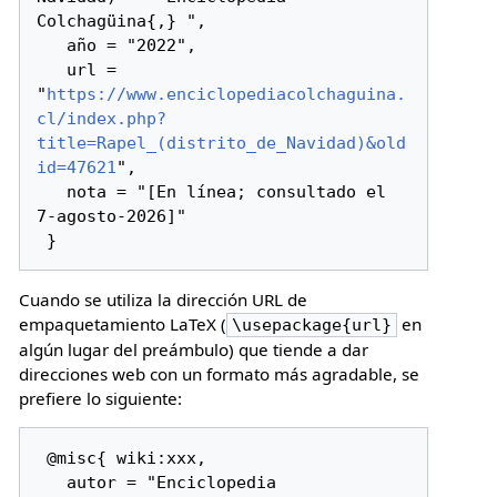
Colchagüina{,} ",

   año = "2022",

   url = 
"
https://www.enciclopediacolchaguina.
cl/index.php?
title=Rapel_(distrito_de_Navidad)&old
id=47621
",

   nota = "[En línea; consultado el 
7-agosto-2026]"

Cuando se utiliza la dirección URL de
empaquetamiento LaTeX (
en
\usepackage{url}
algún lugar del preámbulo) que tiende a dar
direcciones web con un formato más agradable, se
prefiere lo siguiente:
 @misc{ wiki:xxx,

   autor = "Enciclopedia 