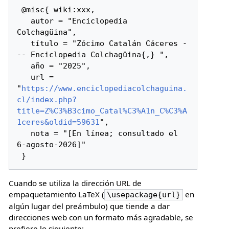
 @misc{ wiki:xxx,

   autor = "Enciclopedia 
Colchagüina",

   título = "Zócimo Catalán Cáceres -
-- Enciclopedia Colchagüina{,} ",

   año = "2025",

   url = 
"
https://www.enciclopediacolchaguina.
cl/index.php?
title=Z%C3%B3cimo_Catal%C3%A1n_C%C3%A
1ceres&oldid=59631
",

   nota = "[En línea; consultado el 
6-agosto-2026]"

Cuando se utiliza la dirección URL de
empaquetamiento LaTeX (
en
\usepackage{url}
algún lugar del preámbulo) que tiende a dar
direcciones web con un formato más agradable, se
prefiere lo siguiente: