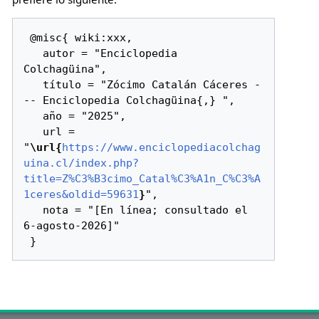
 @misc{ wiki:xxx,

   autor = "Enciclopedia 
Colchagüina",

   título = "Zócimo Catalán Cáceres -
-- Enciclopedia Colchagüina{,} ",

   año = "2025",

   url = 
"
\url{
https://www.enciclopediacolchag
uina.cl/index.php?
title=Z%C3%B3cimo_Catal%C3%A1n_C%C3%A
1ceres&oldid=59631
}
",

   nota = "[En línea; consultado el 
6-agosto-2026]"
