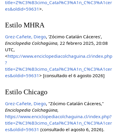
title=Z%C3%B3cimo_Catal%C3%A1n_C%C3%A1cer
es&oldid=59631
>.
Estilo MHRA
Grez-Cañete, Diego
, 'Zócimo Catalán Cáceres',
Enciclopedia Colchagüina,
22 febrero 2025, 20:08
UTC,
<
https://www.enciclopediacolchaguina.cl/index.php
?
title=Z%C3%B3cimo_Catal%C3%A1n_C%C3%A1cer
es&oldid=59631
> [consultado el 6 agosto 2026]
Estilo Chicago
Grez-Cañete, Diego
, "Zócimo Catalán Cáceres,"
Enciclopedia Colchagüina,
https://www.enciclopediacolchaguina.cl/index.php?
title=Z%C3%B3cimo_Catal%C3%A1n_C%C3%A1cer
es&oldid=59631
(consultado el agosto 6, 2026).