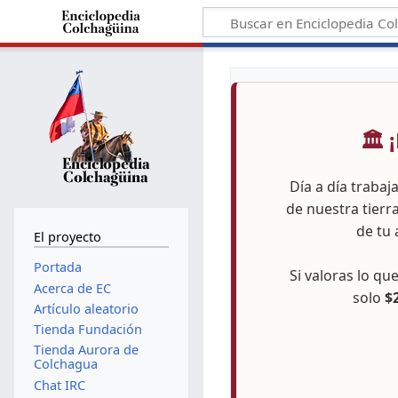
🏛️
Día a día trabaj
de nuestra tierr
de tu 
El proyecto
Portada
Si valoras lo q
Acerca de EC
solo
$
Artículo aleatorio
Tienda Fundación
Tienda Aurora de
Colchagua
Chat IRC