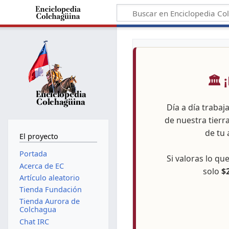
🏛️
Día a día trabaj
de nuestra tierr
de tu 
El proyecto
Portada
Si valoras lo q
Acerca de EC
solo
$
Artículo aleatorio
Tienda Fundación
Tienda Aurora de
Colchagua
Chat IRC