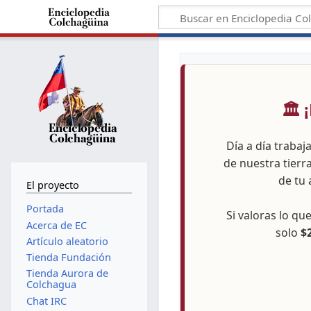
🏛️
Día a día trabaj
de nuestra tierr
de tu 
El proyecto
Portada
Si valoras lo q
Acerca de EC
solo
$
Artículo aleatorio
Tienda Fundación
Tienda Aurora de
Colchagua
Chat IRC