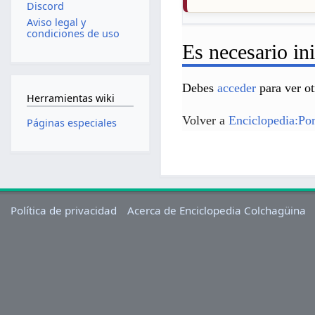
Discord
Aviso legal y
condiciones de uso
Es necesario ini
Debes
acceder
para ver ot
Herramientas wiki
Volver a
Enciclopedia:Po
Páginas especiales
Política de privacidad
Acerca de Enciclopedia Colchagüina