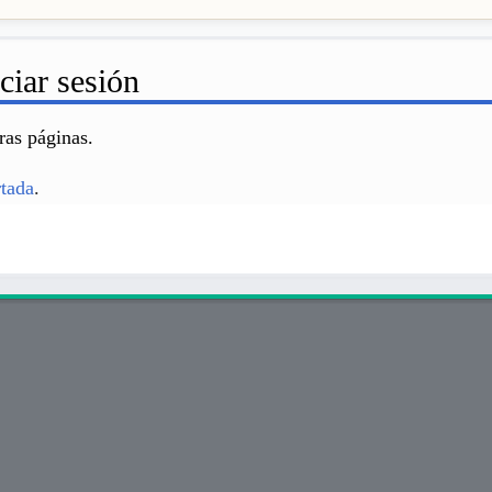
ciar sesión
ras páginas.
rtada
.