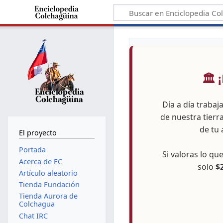
🏛️
Día a día trabaj
de nuestra tierr
de tu 
El proyecto
Portada
Si valoras lo q
Acerca de EC
solo
$
Artículo aleatorio
Tienda Fundación
Tienda Aurora de
Colchagua
Chat IRC