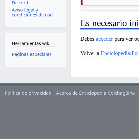
Discord
Aviso legal y
condiciones de uso
Es necesario ini
Debes
acceder
para ver ot
Herramientas wiki
Volver a
Enciclopedia:Po
Páginas especiales
Política de privacidad
Acerca de Enciclopedia Colchagüina