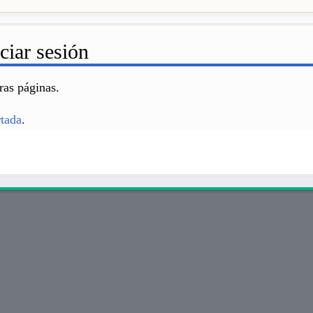
ciar sesión
ras páginas.
rtada
.