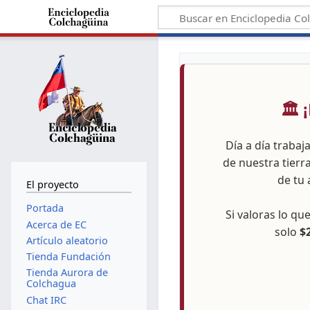
🏛️
Día a día trabaj
de nuestra tierr
de tu 
El proyecto
Portada
Si valoras lo q
Acerca de EC
solo
$
Artículo aleatorio
Tienda Fundación
Tienda Aurora de
Colchagua
Chat IRC