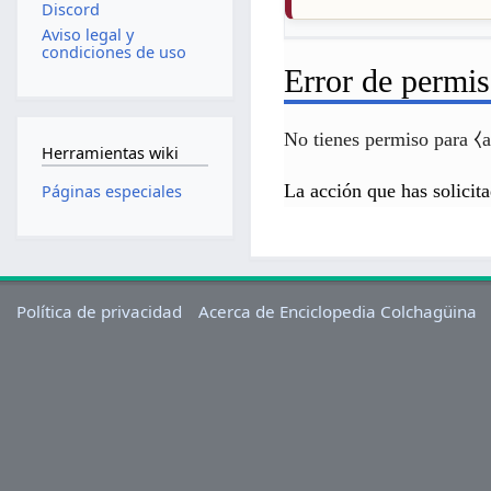
Discord
Aviso legal y
condiciones de uso
Error de permi
No tienes permiso para ⧼a
Herramientas wiki
La acción que has solicita
Páginas especiales
Política de privacidad
Acerca de Enciclopedia Colchagüina