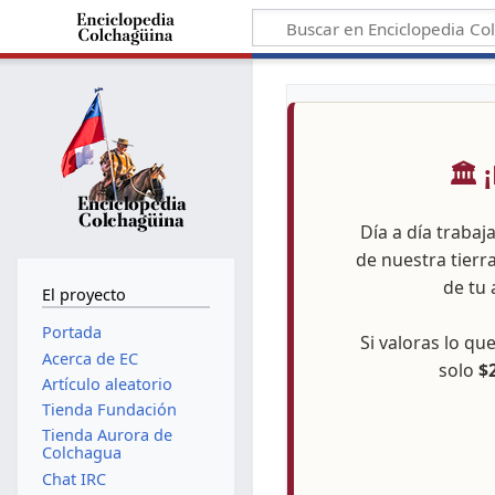
🏛️
Día a día trabaj
de nuestra tierr
de tu 
El proyecto
Portada
Si valoras lo q
Acerca de EC
solo
$
Artículo aleatorio
Tienda Fundación
Tienda Aurora de
Colchagua
Chat IRC