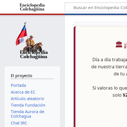
🏛️
Día a día trabaj
de nuestra tierr
de tu 
El proyecto
Portada
Si valoras lo q
Acerca de EC
solo
$
Artículo aleatorio
Tienda Fundación
Tienda Aurora de
Colchagua
Chat IRC