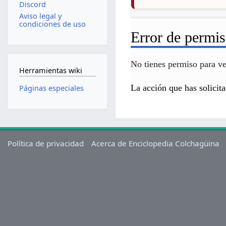
Discord
Aviso legal y
condiciones de uso
Error de permi
No tienes permiso para ver
Herramientas wiki
La acción que has solicita
Páginas especiales
Política de privacidad
Acerca de Enciclopedia Colchagüina