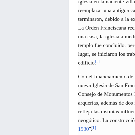
iglesia en la naciente vill
reemplazar una antigua ca
terminaron, debido a la e
La Orden Franciscana reci
una casa, la iglesia a med
templo fue concluido, pe
lugar, se iniciaron los tra
[
1
]
edificio.
Con el financiamiento de l
nueva Iglesia de San Fran
Consejo de Monumentos Na
arquerías, además de dos n
refleja las distintas infl
neogótico. La construcci
[
1
]
1930
".