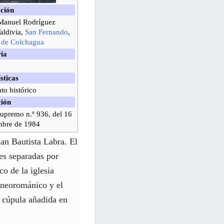
ación
Manuel Rodríguez
aldivia,
San Fernando
,
a de Colchagua
ria
sticas
o histórico
ción
upremo n.º 936, del 16
mbre de 1984
an Bautista Labra. El
es separadas por
co de la iglesia
l neorománico y el
 cúpula añadida en