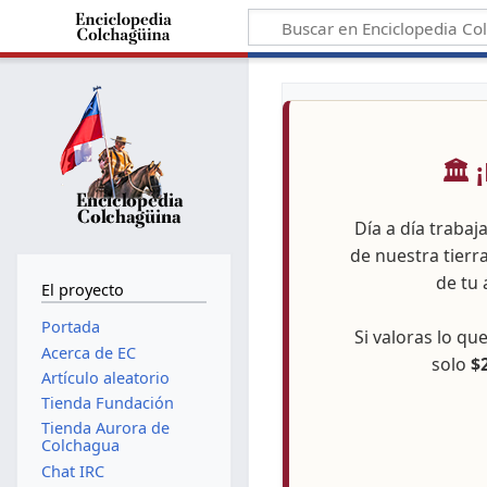
🏛️
Día a día trabaj
de nuestra tierr
de tu 
El proyecto
Portada
Si valoras lo q
Acerca de EC
solo
$
Artículo aleatorio
Tienda Fundación
Tienda Aurora de
Colchagua
Chat IRC