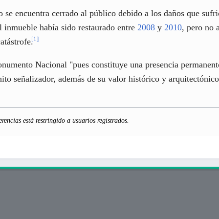
lo se encuentra cerrado al público debido a los daños que sufr
l inmueble había sido restaurado entre
2008
y
2010
, pero no 
[
1
]
atástrofe.
numento Nacional "pues constituye una presencia permanent
ito señalizador, además de su valor histórico y arquitectónico
erencias está restringido a usuarios registrados.