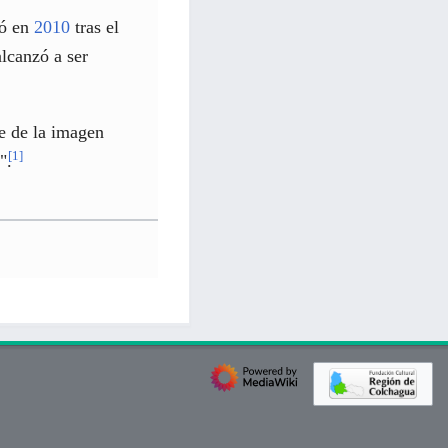
ió en
2010
tras el
alcanzó a ser
e de la imagen
[
1
]
".