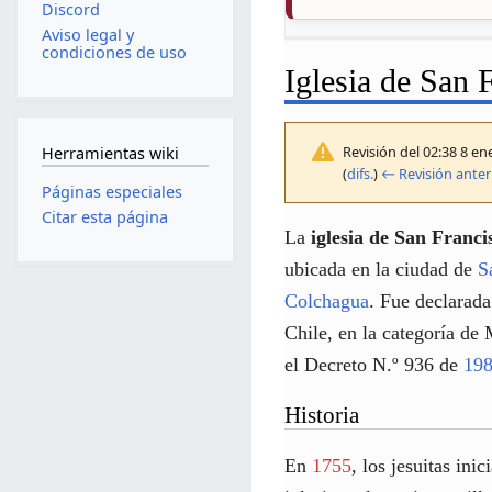
Discord
Aviso legal y
condiciones de uso
Iglesia de San 
Revisión del 02:38 8 e
Herramientas wiki
(
difs.
)
← Revisión anter
Páginas especiales
Citar esta página
La
iglesia de San Franci
ubicada en la ciudad de
S
Colchagua
. Fue declara
Chile, en la categoría d
el Decreto N.º 936 de
19
Historia
En
1755
, los jesuitas ini