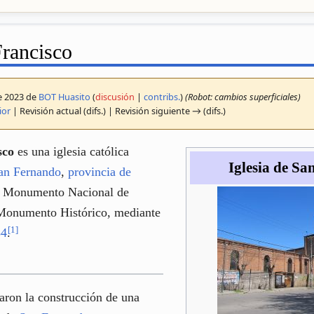
Francisco
ne 2023 de
BOT Huasito
(
discusión
|
contribs.
)
(Robot: cambios superficiales)
ior
| Revisión actual (difs.) | Revisión siguiente → (difs.)
sco
es una iglesia católica
Iglesia de Sa
an Fernando
,
provincia de
da Monumento Nacional de
e Monumento Histórico, mediante
[
1
]
84
.
ciaron la construcción de una