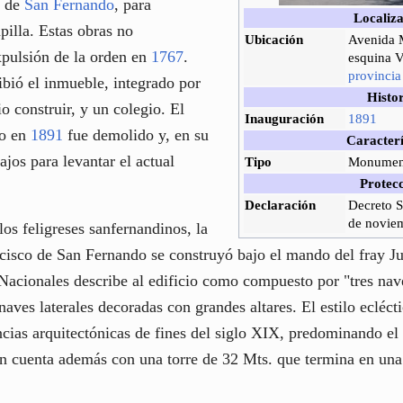
a de
San Fernando
, para
Localiz
pilla. Estas obras no
Ubicación
Avenida 
xpulsión de la orden en
1767
.
esquina V
provinci
bió el inmueble, integrado por
Histo
io construir, y un colegio. El
Inauguración
1891
ro en
1891
fue demolido y, en su
Caracterí
bajos para levantar el actual
Tipo
Monument
Protec
Declaración
Decreto S
de novie
os feligreses sanfernandinos, la
cisco de San Fernando se construyó bajo el mando del fray Ju
cionales describe al edificio como compuesto por "tres nav
aves laterales decoradas con grandes altares. El estilo eclécti
uencias arquitectónicas de fines del siglo XIX, predominando e
ón cuenta además con una torre de 32 Mts. que termina en una