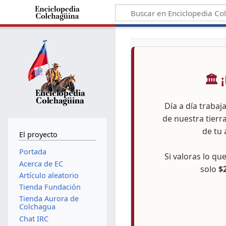
🏛️
Día a día trabaj
de nuestra tierr
de tu 
El proyecto
Portada
Si valoras lo q
Acerca de EC
solo
$
Artículo aleatorio
Tienda Fundación
Tienda Aurora de
Colchagua
Chat IRC