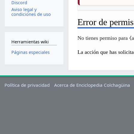
Discord
Aviso legal y
condiciones de uso
Error de permi
No tienes permiso para ⧼a
Herramientas wiki
La acción que has solicita
Páginas especiales
Política de privacidad
Acerca de Enciclopedia Colchagüina