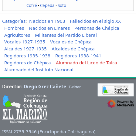
Cofré
Cepeda
Soto
Categorías
:
Nacidos en 1903
Fallecidos en el siglo XX
Hombres
Nacidos en Linares
Personas de Chépica
Agricultores
Militantes del Partido Liberal
Vocales 1927-1935
Vocales de Chépica
Alcaldes 1927-1935
Alcaldes de Chépica
Regidores 1935-1938
Regidores 1938-1941
Regidores de Chépica
Alumnado del Liceo de Talca
Alumnado del Instituto Nacional
Director:
Diego Grez Cañete
.
Twitter
ISSN 2735-7546 (Enciclopedia Colchagüina)