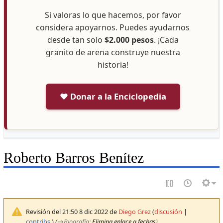
Si valoras lo que hacemos, por favor
considera apoyarnos. Puedes ayudarnos
desde tan solo
$2.000 pesos
. ¡Cada
granito de arena construye nuestra
historia!
❤️ Donar a la Enciclopedia
Roberto Barros Benítez
Revisión del 21:50 8 dic 2022 de
Diego Grez
(
discusión
|
contribs.
)
(
→
Biografía
:
Elimina enlace a fechas)