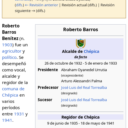
(
difs.
)
← Revisión anterior
| Revisión actual (difs.) | Revisión
siguiente → (difs.)
Roberto
Roberto Barros
Barros
Benítez
(n.
1903
) fue un
agricultor
y
Alcalde de
Chépica
político
. Se
de facto
desempeñó
26 de octubre de 1932 - 5 de enero de 1933
como vocal,
Presidente
Abraham Oyanedel Urrutia
alcalde y
(vicepresidente)
Arturo Alessandri Palma
regidor de la
Predecesor
José Luis del Real Torrealba
comuna de
(designado)
Chépica
en
Sucesor
José Luis del Real Torrealba
varios
(designado)
períodos
entre
1931
y
Regidor de Chépica
1941
.
9 de junio de 1935 - 18 de mayo de 1941