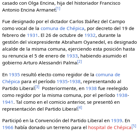
casado con Olga Encina, hija del historiador Francisco
[
1
]
Antonio Encina Armanet.
Fue designado por el dictador Carlos Ibáñez del Campo
como vocal de la
comuna de Chépica
, por decreto del 19 de
febrero de
1931
. El 26 de octubre de
1932
, durante la
gestión del vicepresidente Abraham Oyanedel, es designado
alcalde de la misma comuna, ejerciendo esta posición hasta
su renuncia el 5 de enero de
1933
, habiendo asumido el
[
2
]
gobierno Arturo Alessandri Palma.
En
1935
resultó electo como regidor de la
comuna de
Chépica
para el período
1935
-
1938
, representando al
[
3
]
Partido Liberal.
Posteriormente, en
1938
fue reelegido
como regidor por la misma comuna, por el período
1938
-
1941
. Tal como en el comicio anterior, se presentó en
[
4
]
representación del Partido Liberal.
Participó en la Convención del Partido Liberal en
1939
. En
[
5
]
1966
había donado un terreno para el
hospital de Chépica
.