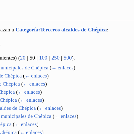
lazan a
Categoría:Terceros alcaldes de Chépica
:
.
uientes
) (
20
|
50
|
100
|
250
|
500
).
 municipales de Chépica
(
← enlaces
)
de Chépica
(
← enlaces
)
e Chépica
(
← enlaces
)
Chépica
(
← enlaces
)
 Chépica
(
← enlaces
)
caldes de Chépica
(
← enlaces
)
 municipales de Chépica
(
← enlaces
)
hépica
(
← enlaces
)
 Chépica
(
← enlaces
)