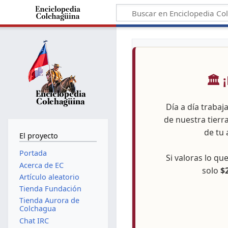
🏛️
Día a día trabaj
de nuestra tierr
de tu 
El proyecto
Portada
Si valoras lo q
Acerca de EC
solo
$
Artículo aleatorio
Tienda Fundación
Tienda Aurora de
Colchagua
Chat IRC