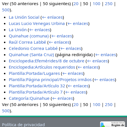
Ver (
50 anteriores
|
50 siguientes
) (
20
|
50
|
100
|
250
|
500
).
La Unión Social
(
← enlaces
)
Lucas Lucio Venegas Urbina
(
← enlaces
)
La Unión
(
← enlaces
)
Quinahue (comuna)
(
← enlaces
)
Raúl Correa Labbé
(
← enlaces
)
Celedonio Correa Labbé
(
← enlaces
)
Quinahue (Santa Cruz)
(página redirigida)
(
← enlaces
)
Enciclopedia:Efemérides/8 de octubre
(
← enlaces
)
Enciclopedia:Artículos requeridos
(
← enlaces
)
Plantilla:Portada/Lugares
(
← enlaces
)
Plantilla:Página principal/Projetos irmãos
(
← enlaces
)
Plantilla:Portada/Artículo 32
(
← enlaces
)
Plantilla:Portada/Artículo 7
(
← enlaces
)
Categoría:Quinahue
(
← enlaces
)
Ver (
50 anteriores
|
50 siguientes
) (
20
|
50
|
100
|
250
|
500
).
Política de privacidad