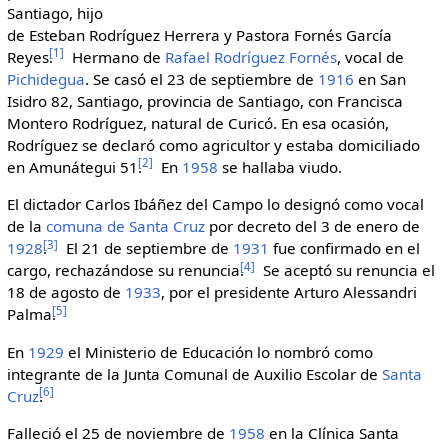
Santiago, hijo
de Esteban Rodríguez Herrera y Pastora Fornés García
[
1
]
Reyes.
Hermano de
Rafael Rodríguez Fornés
, vocal de
Pichidegua
. Se casó el 23 de septiembre de
1916
en San
Isidro 82, Santiago, provincia de Santiago, con Francisca
Montero Rodríguez, natural de Curicó. En esa ocasión,
Rodríguez se declaró como agricultor y estaba domiciliado
[
2
]
en Amunátegui 51.
En
1958
se hallaba viudo.
El dictador Carlos Ibáñez del Campo lo designó como vocal
de la
comuna de Santa Cruz
por decreto del 3 de enero de
[
3
]
1928
.
El 21 de septiembre de
1931
fue confirmado en el
[
4
]
cargo, rechazándose su renuncia.
Se aceptó su renuncia el
18 de agosto de
1933
, por el presidente Arturo Alessandri
[
5
]
Palma.
En
1929
el Ministerio de Educación lo nombró como
integrante de la Junta Comunal de Auxilio Escolar de
Santa
[
6
]
Cruz
.
Falleció el 25 de noviembre de
1958
en la Clínica Santa