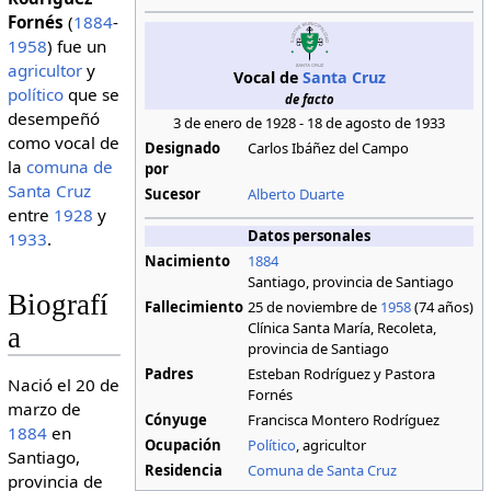
Fornés
(
1884
-
1958
) fue un
agricultor
y
Vocal de
Santa Cruz
político
que se
de facto
desempeñó
3 de enero de 1928 - 18 de agosto de 1933
como vocal de
Designado
Carlos Ibáñez del Campo
la
comuna de
por
Santa Cruz
Sucesor
Alberto Duarte
entre
1928
y
Datos personales
1933
.
Nacimiento
1884
Santiago, provincia de Santiago
Biografí
Fallecimiento
25 de noviembre de
1958
(74 años)
Clínica Santa María, Recoleta,
a
provincia de Santiago
Padres
Esteban Rodríguez y Pastora
Nació el 20 de
Fornés
marzo de
Cónyuge
Francisca Montero Rodríguez
1884
en
Ocupación
Político
, agricultor
Santiago,
Residencia
Comuna de Santa Cruz
provincia de