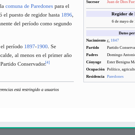
Sucesor
Juan de Dios Fue
 la
comuna de Paredones
para el
Regidor de
ó el puesto de regidor hasta
1896
,
6 de mayo de
anente del período como segundo
Datos per
Nacimiento
c.
1847
 el período
1897
-
1900
. Se
Partido
Partido Conserv
calde, al menos en el primer año
Padres
Domingo Antonio
Cónyuge
Ester Benigna M
[
4
]
l Partido Conservador.
Ocupación
Político, agricult
Residencia
Paredones
erencias está restringido a usuarios