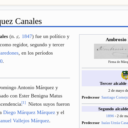
uez Canales
ales
(n.
c.
1847
) fue un político y
Ambrosio
como regidor, segundo y tercer
aredones
, en los períodos
00
.
Firma de Márq
Tercer alcalde
 Domingo Antonio Márquez y
2 de mayo de
sado con Ester Benigna Matus
Predecesor
Santiago Cornej
[
1
]
scendencia.
Nietos suyos fueron
Segundo alcald
ta
Diego Márquez Márquez
y el
1896
- 2 de m
anuel Vallejos Márquez
.
Predecesor
Isaías Urzúa Cas