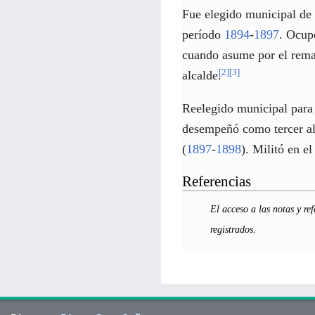
Fue elegido municipal de
período
1894
-
1897
. Ocup
cuando asume por el rem
[
2
]
[
3
]
alcalde.
Reelegido municipal para
desempeñó como tercer al
(
1897
-
1898
). Militó en e
Referencias
El acceso a las notas y ref
registrados.