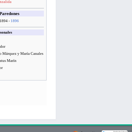
nzalida
 Paredones
 1894 -
1896
sonales
ador
 Márquez y María Canales
atus Marín
or