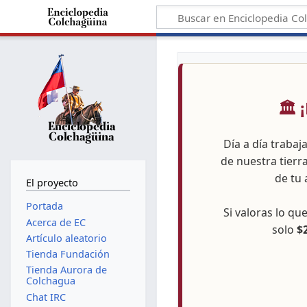
🏛️
Día a día trabaj
de nuestra tierr
de tu 
El proyecto
Portada
Si valoras lo q
Acerca de EC
solo
$
Artículo aleatorio
Tienda Fundación
Tienda Aurora de
Colchagua
Chat IRC