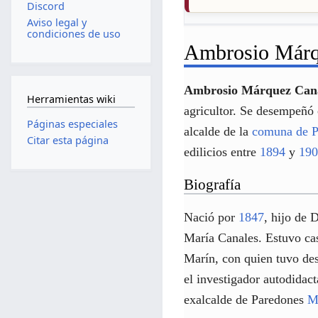
Discord
Aviso legal y
condiciones de uso
Ambrosio Márq
Ambrosio Márquez Can
Herramientas wiki
agricultor. Se desempeñó 
Páginas especiales
alcalde de la
comuna de P
Citar esta página
edilicios entre
1894
y
19
Biografía
Nació por
1847
, hijo de
María Canales. Estuvo ca
Marín, con quien tuvo de
el investigador autodidac
exalcalde de Paredones
M