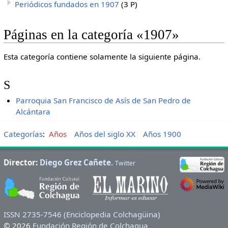
Periódicos fundados en 1907
(3 P)
Páginas en la categoría «1907»
Esta categoría contiene solamente la siguiente página.
S
Parroquia San Francisco de Asís de San Pedro de
Alcántara
Categorías
:
Años
Años del siglo XX
Años 1900
Director:
Diego Grez Cañete
.
Twitter
ISSN 2735-7546 (Enciclopedia Colchagüina)
© 2026
Fundación Región de Colchagua