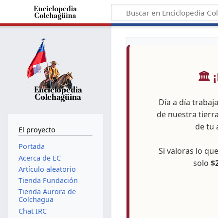
🏛️
Día a día trabaj
de nuestra tierr
de tu 
El proyecto
Portada
Si valoras lo q
Acerca de EC
solo
$
Artículo aleatorio
Tienda Fundación
Tienda Aurora de
Colchagua
Chat IRC