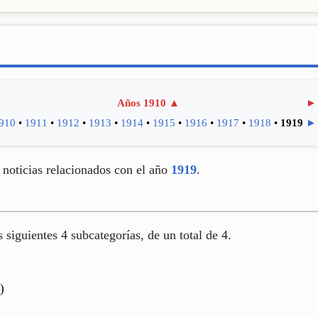
Años 1910
▲
►
910
•
1911
•
1912
•
1913
•
1914
•
1915
•
1916
•
1917
•
1918
•
1919
►
noticias relacionados con el año
1919
.
s siguientes 4 subcategorías, de un total de 4.
)