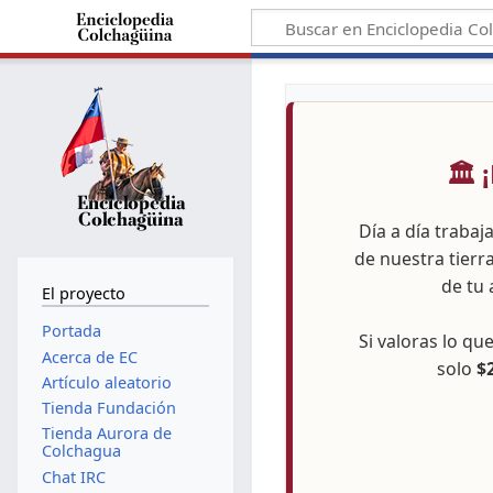
🏛️
Día a día trabaj
de nuestra tierr
de tu 
El proyecto
Portada
Si valoras lo q
Acerca de EC
solo
$
Artículo aleatorio
Tienda Fundación
Tienda Aurora de
Colchagua
Chat IRC