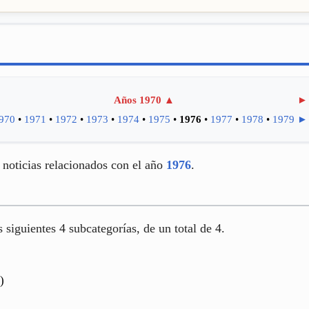
Años 1970
▲
►
970
•
1971
•
1972
•
1973
•
1974
•
1975
•
1976
•
1977
•
1978
•
1979
►
noticias relacionados con el año
1976
.
s siguientes 4 subcategorías, de un total de 4.
)