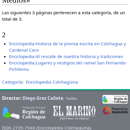
Las siguientes 3 páginas pertenecen a esta categoría, de un
total de 3.
2
Enciclopedia:Historia de la prensa escrita en Colchagua y
Cardenal Caro
Enciclopedia:Al rescate de nuestra historia y tradiciones
Enciclopedia:Lugares y vestigios del ramal San Fernando-
Pichilemu
Categoría
:
Enciclopedia Colchagüina
Director:
Diego Grez Cañete
.
Twitter
ISSN 2735-7546 (Enciclopedia Colchagüina)