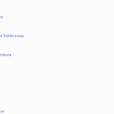
er
lo Valderrama
armona
zar