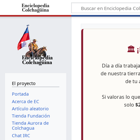
🏛️
Día a día trabaj
de nuestra tierr
de tu 
El proyecto
Portada
Si valoras lo q
Acerca de EC
solo
$
Artículo aleatorio
Tienda Fundación
Tienda Aurora de
Colchagua
Chat IRC