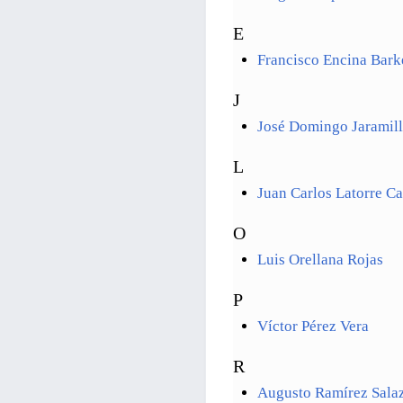
E
Francisco Encina Bark
J
José Domingo Jaramil
L
Juan Carlos Latorre C
O
Luis Orellana Rojas
P
Víctor Pérez Vera
R
Augusto Ramírez Sala