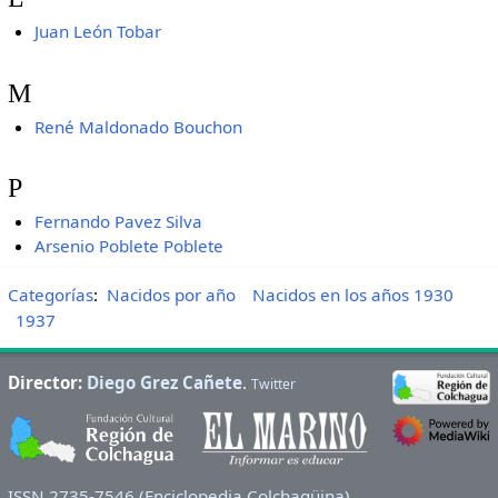
Juan León Tobar
M
René Maldonado Bouchon
P
Fernando Pavez Silva
Arsenio Poblete Poblete
Categorías
:
Nacidos por año
Nacidos en los años 1930
1937
Director:
Diego Grez Cañete
.
Twitter
ISSN 2735-7546 (Enciclopedia Colchagüina)