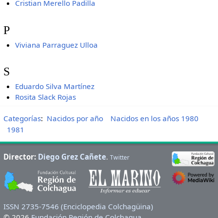
Cristian Merello Padilla
P
Viviana Parraguez Ulloa
S
Eduardo Silva Martínez
Rosita Slack Rojas
Categorías
:
Nacidos por año
Nacidos en los años 1980
1981
Director:
Diego Grez Cañete
.
Twitter
ISSN 2735-7546 (Enciclopedia Colchagüina)
© 2026
Fundación Región de Colchagua