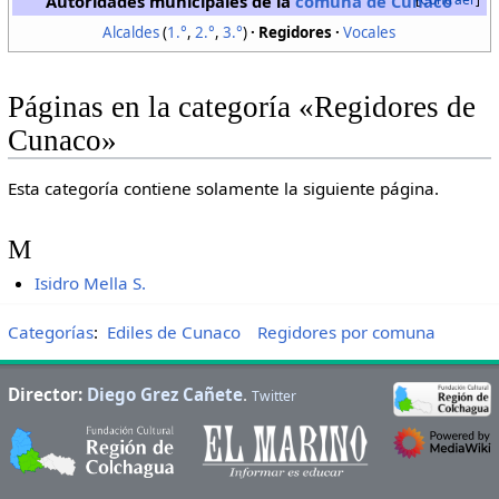
Autoridades municipales de la
comuna de Cunaco
Alcaldes
(
1.°
,
2.°
,
3.°
)
Regidores
Vocales
Páginas en la categoría «Regidores de
Cunaco»
Esta categoría contiene solamente la siguiente página.
M
Isidro Mella S.
Categorías
:
Ediles de Cunaco
Regidores por comuna
Director:
Diego Grez Cañete
.
Twitter