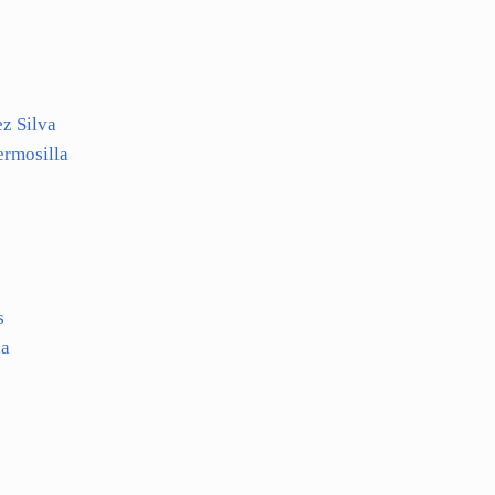
z Silva
ermosilla
s
ha