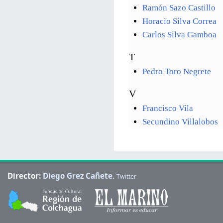
Ramón Sazo Castillo
Horacio Silva Correa
Carlos Silva Gamboa
T
Pedro Toro Negrete
V
Francisco Vila
Secundino Villalobos
Director:
Diego Grez Cañete
.
Twitter