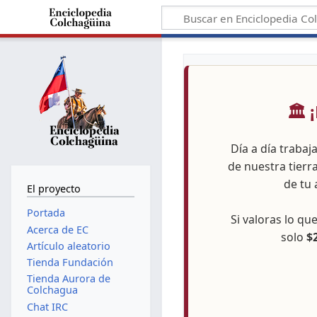
🏛️
Día a día trabaj
de nuestra tierr
de tu 
El proyecto
Portada
Si valoras lo q
Acerca de EC
solo
$
Artículo aleatorio
Tienda Fundación
Tienda Aurora de
Colchagua
Chat IRC