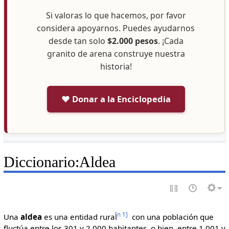
Si valoras lo que hacemos, por favor
considera apoyarnos. Puedes ayudarnos
desde tan solo
$2.000 pesos
. ¡Cada
granito de arena construye nuestra
historia!
❤️ Donar a la Enciclopedia
Diccionario
:
Aldea
[
n 1
]
Una
aldea
es una entidad rural
con una población que
fluctúa entre los 301 y 2.000 habitantes, o bien, entre 1.001 y