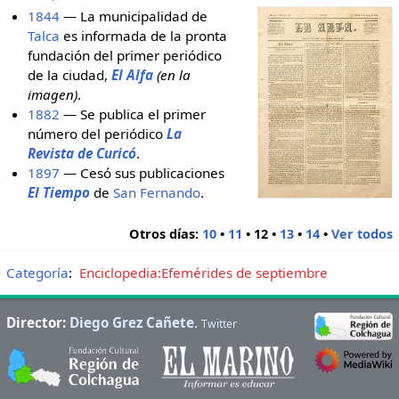
1844
— La municipalidad de
Talca
es informada de la pronta
fundación del primer periódico
de la ciudad,
El Alfa
(en la
imagen)
.
1882
— Se publica el primer
número del periódico
La
Revista de Curicó
.
1897
— Cesó sus publicaciones
El Tiempo
de
San Fernando
.
Otros días:
10
•
11
•
12
•
13
•
14
•
Ver todos
Categoría
:
Enciclopedia:Efemérides de septiembre
Director:
Diego Grez Cañete
.
Twitter