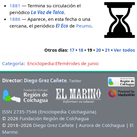
1881
— Termina su circulación el
periódico
La Voz de Talca
.
1886
— Aparece, en esta fecha o una
cercana, el periódico
El Eco
de
Peumo
.
Otros días:
17
•
18
•
19
•
20
•
21
•
Ver todos
Categoría
:
Enciclopedia:Efemérides de junio
Director:
Diego Grez Cañete
.
Twitter
ISSN 2735-7546 (Enciclopedia Colchagüina)
© 2026
Fundación Región de Colchagua
© 2018–2026
Diego Grez Cañete
|
Aurora de Colchagua
|
El
Marino