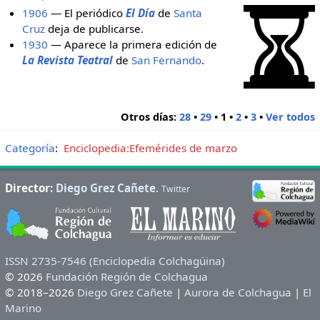
1906
— El periódico
El Día
de
Santa
Cruz
deja de publicarse.
1930
— Aparece la primera edición de
La Revista Teatral
de
San Fernando
.
Otros días:
28
•
29
•
1
•
2
•
3
•
Ver todos
Categoría
:
Enciclopedia:Efemérides de marzo
Director:
Diego Grez Cañete
.
Twitter
ISSN 2735-7546 (Enciclopedia Colchagüina)
© 2026
Fundación Región de Colchagua
© 2018–2026
Diego Grez Cañete
|
Aurora de Colchagua
|
El
Marino