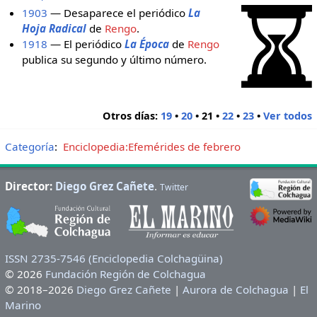
1903
— Desaparece el periódico
La
Hoja Radical
de
Rengo
.
1918
— El periódico
La Época
de
Rengo
publica su segundo y último número.
Otros días:
19
•
20
•
21
•
22
•
23
•
Ver todos
Categoría
:
Enciclopedia:Efemérides de febrero
Director:
Diego Grez Cañete
.
Twitter
ISSN 2735-7546 (Enciclopedia Colchagüina)
© 2026
Fundación Región de Colchagua
© 2018–2026
Diego Grez Cañete
|
Aurora de Colchagua
|
El
Marino