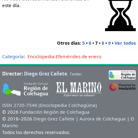
este día.
Otros días:
5
•
6
•
7
•
8
•
9
•
Ver todos
Categoría
:
Enciclopedia:Efemérides de enero
Director:
Diego Grez Cañete
.
Twitter
ISSN 2735-7546 (Enciclopedia Colchagüina)
© 2026
Fundación Región de Colchagua
© 2018–2026
Diego Grez Cañete
|
Aurora de Colchagua
|
El
Marino
Todos los derechos reservados.