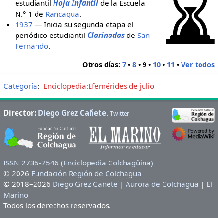
estudiantil
Hoja Infantil
de la Escuela
N.° 1 de
Rancagua
.
1937
— Inicia su segunda etapa el
periódico estudiantil
Clarinadas
de
San
Fernando
.
Otros días:
7
•
8
•
9
•
10
•
11
•
Ver todos
Categoría
:
Enciclopedia:Efemérides de julio
Director:
Diego Grez Cañete
.
Twitter
ISSN 2735-7546 (Enciclopedia Colchagüina)
© 2026
Fundación Región de Colchagua
© 2018–2026
Diego Grez Cañete
|
Aurora de Colchagua
|
El
Marino
Todos los derechos reservados.