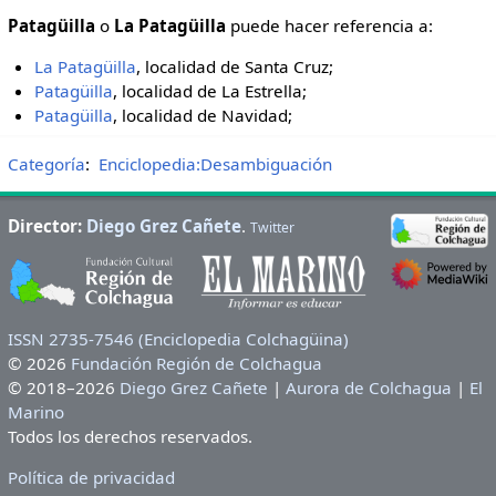
Patagüilla
o
La Patagüilla
puede hacer referencia a:
La Patagüilla
, localidad de Santa Cruz;
Patagüilla
, localidad de La Estrella;
Patagüilla
, localidad de Navidad;
Categoría
:
Enciclopedia:Desambiguación
Director:
Diego Grez Cañete
.
Twitter
ISSN 2735-7546 (Enciclopedia Colchagüina)
© 2026
Fundación Región de Colchagua
© 2018–2026
Diego Grez Cañete
|
Aurora de Colchagua
|
El
Marino
Todos los derechos reservados.
Política de privacidad