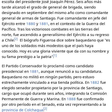
escolta del presidente José Joaquín Pérez. Seis años más
tarde alcanzó el grado de general de brigada, siendo
designado en septiembre del mismo año como comandante
general de armas de Santiago. Fue comandante en jefe del
Ejército entre
1880
y
1881
, en el contexto de la Guerra del
Pacífico. Tras los victoriosos combates en las tierras del
norte, fue ascendido a generalísimo del Ejército a su regreso
[
2
]
a Chile.
El biógrafo Figueroa dice sobre baquedano que "es
uno de los soldados más modestos que el país haya
conocido. Hoy es una gloria viviente que da con su nombre y
[
1
]
su fama prestigio a la patria".
El Partido Conservador lo proclamó como candidato
presidencial en
1881
, aunque renunció a su candidatura.
Baquedano no militó en ningún partido, pero estuvo
estrechamente vinculado a esa tienda política. En
1882
fue
elegido senador propietario por la provincia de Santiago,
cargo que ocupó durante seis años, integrando la Comisión
Permanente de Guerra y Marina. En
1888
fue confirmado
por otro período en el Senado, esta vez representando a la
[
2
]
provincia de Colchagua
.