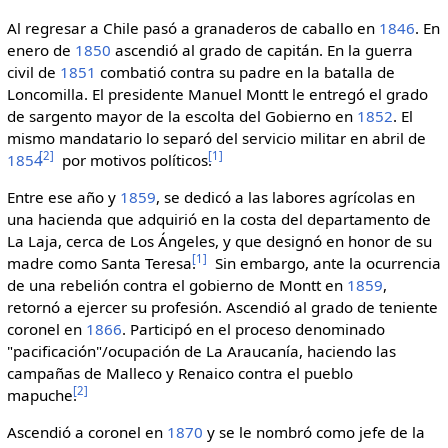
Al regresar a Chile pasó a granaderos de caballo en
1846
. En
enero de
1850
ascendió al grado de capitán. En la guerra
civil de
1851
combatió contra su padre en la batalla de
Loncomilla. El presidente Manuel Montt le entregó el grado
de sargento mayor de la escolta del Gobierno en
1852
. El
mismo mandatario lo separó del servicio militar en abril de
[
2
]
[
1
]
1854
por motivos políticos.
Entre ese año y
1859
, se dedicó a las labores agrícolas en
una hacienda que adquirió en la costa del departamento de
La Laja, cerca de Los Ángeles, y que designó en honor de su
[
1
]
madre como Santa Teresa.
Sin embargo, ante la ocurrencia
de una rebelión contra el gobierno de Montt en
1859
,
retornó a ejercer su profesión. Ascendió al grado de teniente
coronel en
1866
. Participó en el proceso denominado
"pacificación"/ocupación de La Araucanía, haciendo las
campañas de Malleco y Renaico contra el pueblo
[
2
]
mapuche.
Ascendió a coronel en
1870
y se le nombró como jefe de la