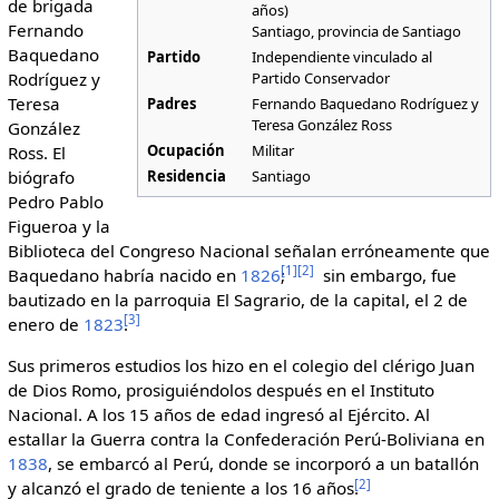
de brigada
años)
Fernando
Santiago, provincia de Santiago
Baquedano
Partido
Independiente vinculado al
Rodríguez y
Partido Conservador
Teresa
Padres
Fernando Baquedano Rodríguez y
Teresa González Ross
González
Ocupación
Militar
Ross. El
biógrafo
Residencia
Santiago
Pedro Pablo
Figueroa y la
Biblioteca del Congreso Nacional señalan erróneamente que
[
1
]
[
2
]
Baquedano habría nacido en
1826
;
sin embargo, fue
bautizado en la parroquia El Sagrario, de la capital, el 2 de
[
3
]
enero de
1823
.
Sus primeros estudios los hizo en el colegio del clérigo Juan
de Dios Romo, prosiguiéndolos después en el Instituto
Nacional. A los 15 años de edad ingresó al Ejército. Al
estallar la Guerra contra la Confederación Perú-Boliviana en
1838
, se embarcó al Perú, donde se incorporó a un batallón
[
2
]
y alcanzó el grado de teniente a los 16 años.