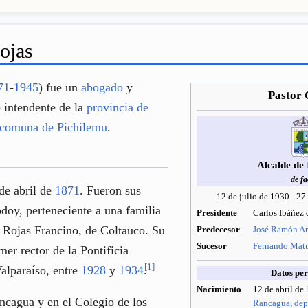
ojas
71
-
1945
) fue un
abogado
y
Pastor 
o intendente de la
provincia de
comuna de Pichilemu
.
Alcalde de
de fa
de abril de
1871
. Fueron sus
12 de julio de 1930 - 2
doy, perteneciente a una familia
Presidente
Carlos Ibáñez
 Rojas Francino, de Coltauco. Su
Predecesor
José Ramón Ar
Sucesor
Fernando Mat
mer rector de la Pontificia
[
1
]
alparaíso, entre
1928
y
1934
.
Datos per
Nacimiento
12 de abril de
ncagua y en el Colegio de los
Rancagua
,
dep