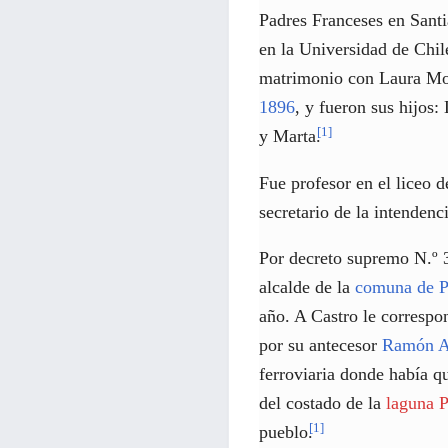
Padres Franceses en Santi
en la Universidad de Chil
matrimonio con Laura Mo
1896
, y fueron sus hijos
[
1
]
y Marta.
Fue profesor en el liceo d
secretario de la intendenc
Por decreto supremo N.º 3
alcalde de la
comuna de P
año. A Castro le correspon
por su antecesor
Ramón A
ferroviaria donde había q
del costado de la
laguna P
[
1
]
pueblo.