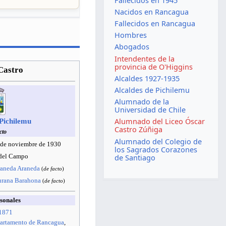
Fallecidos en 1945
Nacidos en Rancagua
Fallecidos en Rancagua
Hombres
Abogados
Intendentes de la
provincia de O'Higgins
Castro
Alcaldes 1927-1935
Alcaldes de Pichilemu
Alumnado de la
Universidad de Chile
Alumnado del Liceo Óscar
Pichilemu
Castro Zúñiga
cto
Alumnado del Colegio de
7 de noviembre de 1930
los Sagrados Corazones
 del Campo
de Santiago
aneda Araneda
(
de facto
)
urana Barahona
(
de facto
)
sonales
1871
artamento de Rancagua
,