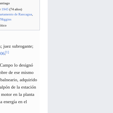
antiago
de
1945
(74 años)
artamento de Rancagua
,
'Higgins
ítico
s; juez subrogante;
[
1
]
906
.
l Campo lo designó
embre de ese mismo
 balneario, adquirido
alpón de la estación
 motor en la planta
la energía en el