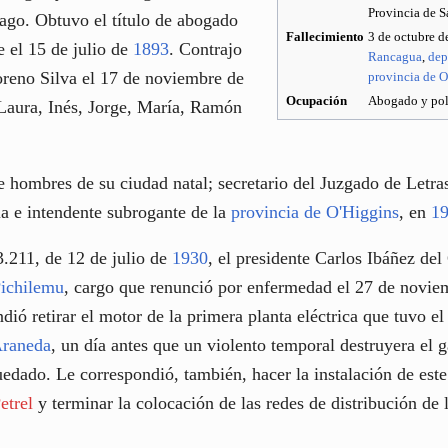
Provincia de S
ago. Obtuvo el título de abogado
Fallecimiento
3 de octubre 
e el 15 de julio de
1893
. Contrajo
Rancagua
,
dep
reno Silva el 17 de noviembre de
provincia de O
Ocupación
Abogado y pol
: Laura, Inés, Jorge, María, Ramón
e hombres de su ciudad natal; secretario del Juzgado de Letra
ia e intendente subrogante de la
provincia de O'Higgins
, en
1
.211, de 12 de julio de
1930
, el presidente Carlos Ibáñez de
ichilemu
, cargo que renunció por enfermedad el 27 de novi
dió retirar el motor de la primera planta eléctrica que tuvo el
raneda
, un día antes que un violento temporal destruyera el g
uedado. Le correspondió, también, hacer la instalación de este
etrel
y terminar la colocación de las redes de distribución de 