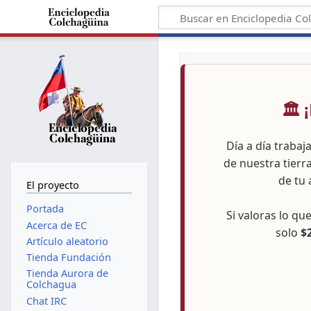
🏛️
Día a día trabaj
de nuestra tierr
de tu 
El proyecto
Portada
Si valoras lo q
Acerca de EC
solo
$
Artículo aleatorio
Tienda Fundación
Tienda Aurora de
Colchagua
Chat IRC