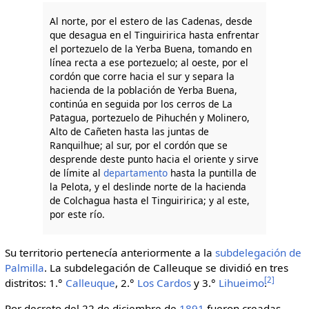
Al norte, por el estero de las Cadenas, desde
que desagua en el Tinguiririca hasta enfrentar
el portezuelo de la Yerba Buena, tomando en
línea recta a ese portezuelo; al oeste, por el
cordón que corre hacia el sur y separa la
hacienda de la población de Yerba Buena,
continúa en seguida por los cerros de La
Patagua, portezuelo de Pihuchén y Molinero,
Alto de Cañeten hasta las juntas de
Ranquilhue; al sur, por el cordón que se
desprende deste punto hacia el oriente y sirve
de límite al
departamento
hasta la puntilla de
la Pelota, y el deslinde norte de la hacienda
de Colchagua hasta el Tinguiririca; y al este,
por este río.
Su territorio pertenecía anteriormente a la
subdelegación de
Palmilla
. La subdelegación de Calleuque se dividió en tres
[
2
]
distritos: 1.°
Calleuque
, 2.°
Los Cardos
y 3.°
Lihueimo
.
Por decreto del 22 de diciembre de
1891
fueron creadas