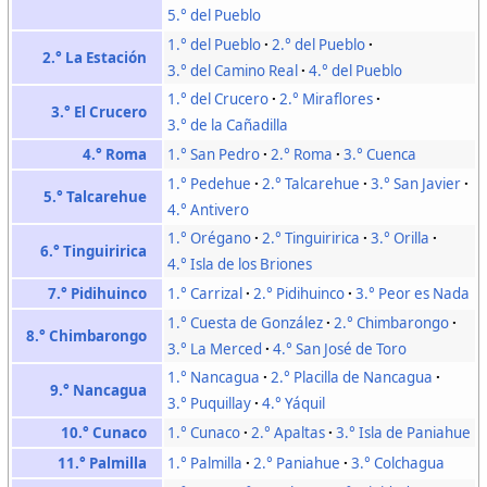
5.° del Pueblo
1.° del Pueblo
2.° del Pueblo
2.° La Estación
3.° del Camino Real
4.° del Pueblo
1.° del Crucero
2.° Miraflores
3.° El Crucero
3.° de la Cañadilla
4.° Roma
1.° San Pedro
2.° Roma
3.° Cuenca
1.° Pedehue
2.° Talcarehue
3.° San Javier
5.° Talcarehue
4.° Antivero
1.° Orégano
2.° Tinguiririca
3.° Orilla
6.° Tinguiririca
4.° Isla de los Briones
7.° Pidihuinco
1.° Carrizal
2.° Pidihuinco
3.° Peor es Nada
1.° Cuesta de González
2.° Chimbarongo
8.° Chimbarongo
3.° La Merced
4.° San José de Toro
1.° Nancagua
2.° Placilla de Nancagua
9.° Nancagua
3.° Puquillay
4.° Yáquil
10.° Cunaco
1.° Cunaco
2.° Apaltas
3.° Isla de Paniahue
11.° Palmilla
1.° Palmilla
2.° Paniahue
3.° Colchagua