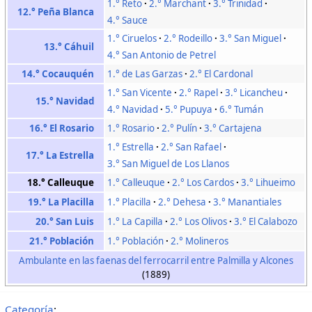
1.° Reto
2.° Marchant
3.° Trinidad
12.° Peña Blanca
4.° Sauce
1.° Ciruelos
2.° Rodeillo
3.° San Miguel
13.° Cáhuil
4.° San Antonio de Petrel
14.° Cocauquén
1.° de Las Garzas
2.° El Cardonal
1.° San Vicente
2.° Rapel
3.° Licancheu
15.° Navidad
4.° Navidad
5.° Pupuya
6.° Tumán
16.° El Rosario
1.° Rosario
2.° Pulín
3.° Cartajena
1.° Estrella
2.° San Rafael
17.° La Estrella
3.° San Miguel de Los Llanos
18.° Calleuque
1.° Calleuque
2.° Los Cardos
3.° Lihueimo
19.° La Placilla
1.° Placilla
2.° Dehesa
3.° Manantiales
20.° San Luis
1.° La Capilla
2.° Los Olivos
3.° El Calabozo
21.° Población
1.° Población
2.° Molineros
Ambulante en las faenas del ferrocarril entre Palmilla y Alcones
(1889)
Categoría
: