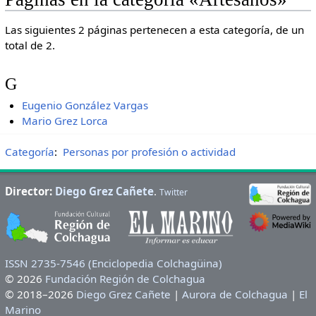
Las siguientes 2 páginas pertenecen a esta categoría, de un
total de 2.
G
Eugenio González Vargas
Mario Grez Lorca
Categoría
:
Personas por profesión o actividad
Director:
Diego Grez Cañete
.
Twitter
ISSN 2735-7546 (Enciclopedia Colchagüina)
© 2026
Fundación Región de Colchagua
© 2018–2026
Diego Grez Cañete
|
Aurora de Colchagua
|
El
Marino