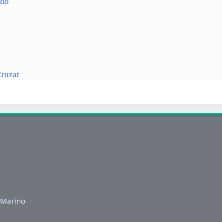
ado
Cruzat
 Marino