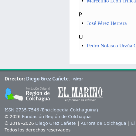
Marcelino León Trinc
P
José Pérez Herrera
U
Pedro Nolasco Urzúa 
Director:
Diego Grez Cañete
.
Twitter
ISSN 2735-7546 (Enciclopedia Colchagüina)
© 2026
Fundación Región de Colchagua
© 2018–2026
Diego Grez Cañete
|
Aurora de Colchagua
|
El
Todos los derechos reservados.