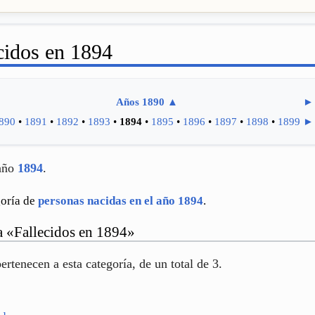
cidos en 1894
Años 1890
▲
►
890
•
1891
•
1892
•
1893
•
1894
•
1895
•
1896
•
1897
•
1898
•
1899
►
 año
1894
.
goría de
personas nacidas en el año 1894
.
ía «Fallecidos en 1894»
ertenecen a esta categoría, de un total de 3.