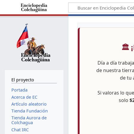
🏛️
Día a día trabaj
de nuestra tierr
de tu 
El proyecto
Portada
Si valoras lo q
Acerca de EC
solo
$
Artículo aleatorio
Tienda Fundación
Tienda Aurora de
Colchagua
Chat IRC