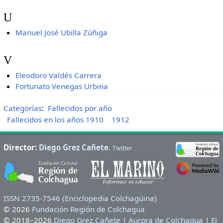
U
Manuel José Ubilla Zúñiga
V
Eleodoro Valdés Carrera
Fortunato Venegas Urbina
Categorías
:
Fallecidos por año
Fallecidos en los años 1910
1912
Director:
Diego Grez Cañete
.
Twitter
ISSN 2735-7546 (Enciclopedia Colchagüina)
© 2026
Fundación Región de Colchagua
© 2018–2026
Diego Grez Cañete
|
Aurora de Colchagua
|
El