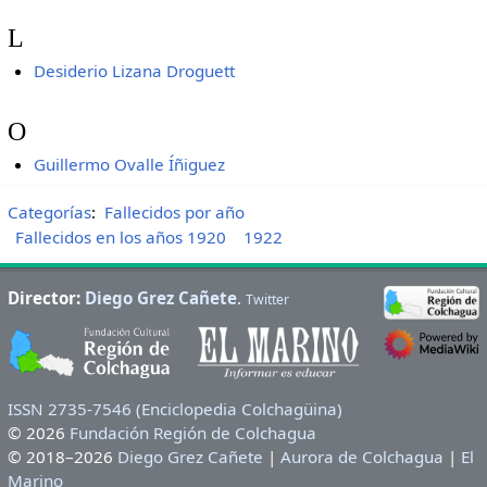
L
Desiderio Lizana Droguett
O
Guillermo Ovalle Íñiguez
Categorías
:
Fallecidos por año
Fallecidos en los años 1920
1922
Director:
Diego Grez Cañete
.
Twitter
ISSN 2735-7546 (Enciclopedia Colchagüina)
© 2026
Fundación Región de Colchagua
© 2018–2026
Diego Grez Cañete
|
Aurora de Colchagua
|
El
Marino